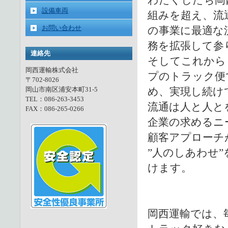
わたくしたち岡
設備車両
組みを超え、流
お問い合わせ
の事業に最適な
務を拡張して参
連絡先
そしてこれから
岡西運輸株式会社
プのトラック便
〒702-8026
岡山市南区浦安本町31-5
め、実現し続け
TEL：086-263-3453
流通は人と人と
FAX：086-265-0266
企業の求めるニ
顧客アプローチ
”人のしあわせ
けます。
岡西運輸では、